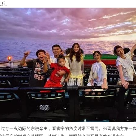
联系。
格过存一火边际的东说念主，看寰宇的角度时常不雷同。张晋说我方第一