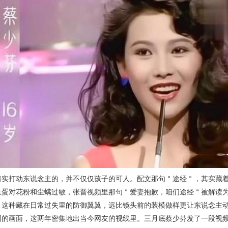
着实打动东说念主的，并不仅仅孩子的可人。配文那句＂途经＂，其实藏
鱼蛋对花粉和尘螨过敏，张晋视频里那句＂爱妻抱歉，咱们途经＂被解读
。这种藏在日常过失里的防御翼翼，远比镜头前的装模做样更让东说念主
同的画面，这两年密集地出当今网友的视线里。三月底蔡少芬发了一段视