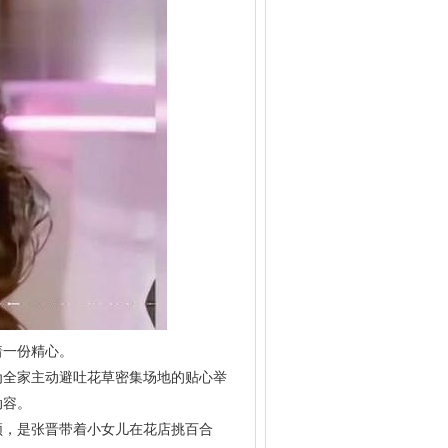
着一份精心。
为全家主动避吐花草密集场地的贴心举
动容。
频，是张晋带着小女儿在花店挑百合