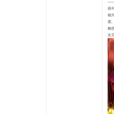
—
得
相
度
她
女