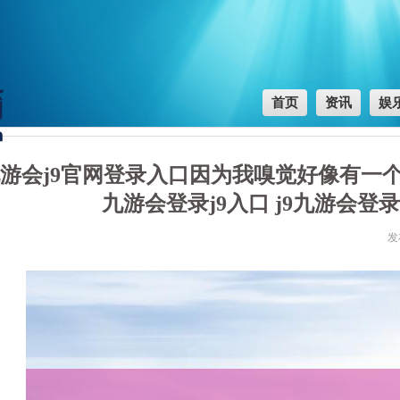
首页
资讯
娱
游会j9官网登录入口因为我嗅觉好像有一个山
九游会登录j9入口 j9九游会登
发