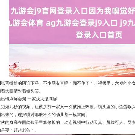
到张晋微博的阿谁下昼，不少网友直呼＂绷不住了＂。视频里，六岁的小
闪着大眼睛对着镜头笑。
娃出镜刷屏会聚 一家炊火溢满屏
条短短几秒的视频，让蔡少芬一家又一次被推上热搜。镜头里的小鱼蛋猴
刻出来的，连抿嘴时那股冷冷的劲儿都一模雷同。
家伙的身高在同龄孩子里算修长的，动态视频中行动天真、辉煌可人。网
怕是要＂赶超老爸＂。