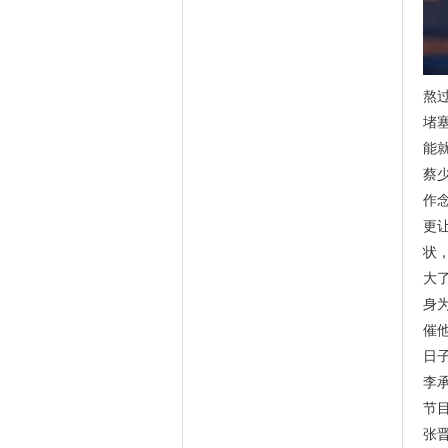
熬
堵
能
蔡
作
更
状
大
身
催
日
李
节
张