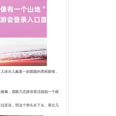
女儿张乐儿戴着一副圆圆的黑框眼镜，
头猴脑，眉眼力态跟张晋活脱脱一个模
友玩笑说，照这个势头长下去，再过几