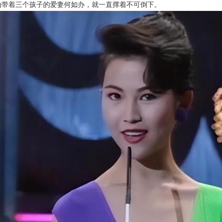
为带着三个孩子的爱妻何如办，就一直撑着不可倒下。