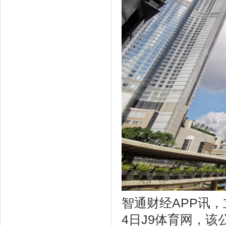
智通财经APP讯，立
4日J9体育网，该