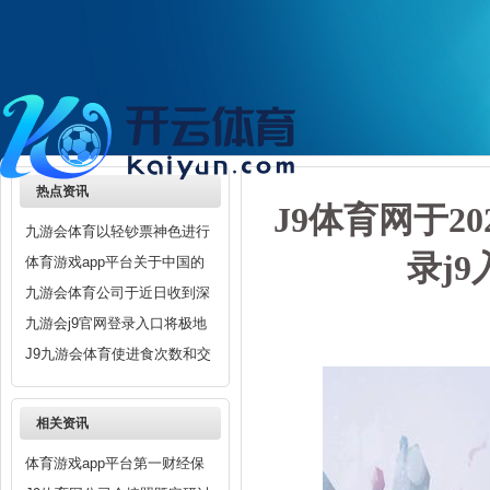
热点资讯
J9体育网于20
九游会体育以轻钞票神色进行
阛阓化运作-九游会体育 ag九
录j
体育游戏app平台关于中国的
游会登录j9入口 j9九游会登录
国度安全意味着什么-九游会体
九游会体育公司于近日收到深
入口首页
育 ag九游会登录j9入口 j9九游
圳证监局下发的行政监管措施
九游会j9官网登录入口将极地
会登录入口首页
决定书-九游会体育 ag九游会
面普及手机的续航才调-九游会
J9九游会体育使进食次数和交
登录j9入口 j9九游会登录入口
体育 ag九游会登录j9入口 j9九
配频率皆领路下落了-九游会体
首页
游会登录入口首页
育 ag九游会登录j9入口 j9九游
会登录入口首页
相关资讯
体育游戏app平台第一财经保
留根究侵权者法律株连的权益-