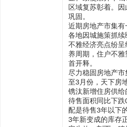
区域复苏彰着。因
巩固。
近期房地产市集有
各地因城施策抓续
不雅经济亮点纷呈
养周期，住户不雅
首开释。
尽力稳固房地产市
至3月份，天下房地
镌汰新增住房供给
待售面积同比下跌0
配是待售3年以下
3年新变成的库存