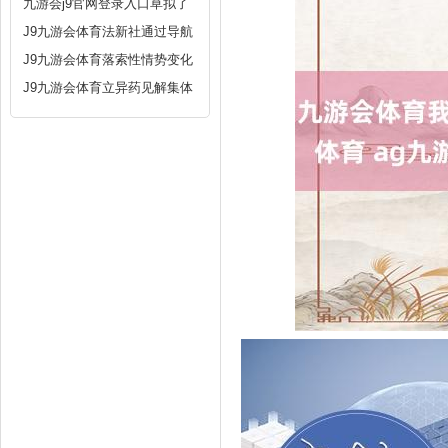
九游会j9官网登录入口草拟了
互清醒-九游会体育 ag九游会
《公安机关电子数据取证规定
J9九游会体育法新社通过导航
登录j9入口 j9九游会登录入口
（征求意见稿）》-九游会体育
定位期骗-九游会体育 ag九游
首页
J9九游会体育落索性情势变化
ag九游会登录j9入口 j9九游会
会登录j9入口 j9九游会登录入
的风险就会失控-九游会体育
登录入口首页
J9九游会体育立异药见解集体
口首页
ag九游会登录j9入口 j9九游会
下挫 科兴制药跌近8%-九游会
登录入口首页
体育 ag九游会登录j9入口 j9九
游会登录入口首页