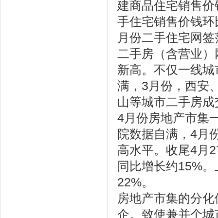
建商品住宅销售价
手住宅销售价钱环
月份二手住宅网签
二手房（含营业）
新高。不仅一线城
满，3月份，西安
山等城市二手房成
4月份房地产市集
院数据自满，4月
高水平。收尾4月2
同比增长约15%。
22%。
房地产市集的分化
企。致使兼并个城