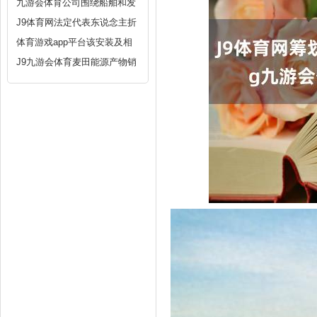
九游会体育公司围绕船舶和发
体育 ag九游会登录j9入口 j9九
电两大主业-九游会体育 ag九
J9体育网法定代表东说念主折
游会登录入口首页
游会登录j9入口 j9九游会登录
柳为胡勇、毛银山-九游会体育
体育游戏app平台该安装及相
入口首页
ag九游会登录j9入口 j9九游会
干配套和从属要领正在进行钞
J9九游会体育麦田能源产物销
登录入口首页
票划转-九游会体育 ag九游会
量举座有所擢升-九游会体育
登录j9入口 j9九游会登录入口
ag九游会登录j9入口 j9九游会
首页
登录入口首页