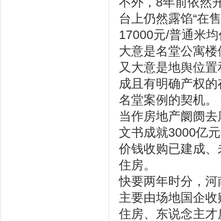
不外，8年前依然
台上仍然露馅“在售
17000元/普通米
大意是名堂公寓楼
又大意是地舆位置
成且有明确产权的
名堂案例的契机。
当作房地产阛阓去库
文书成就3000
价钱收购已建成、
住房。
快要两年时分，河
主要由场地国企收
住房、东说念主才