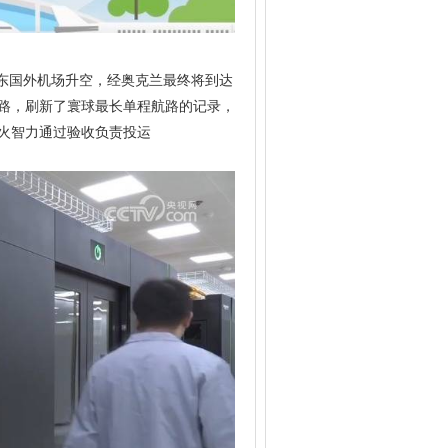
浦东国外机场升空，经奥克兰最终将到达
路，刷新了寰球最长单程航路的记录，
火智力通过验收负责投运