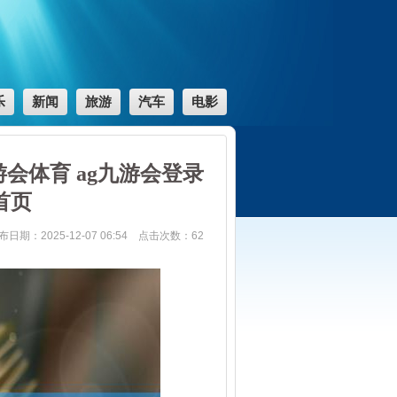
乐
新闻
旅游
汽车
电影
会体育 ag九游会登录
首页
布日期：2025-12-07 06:54 点击次数：62