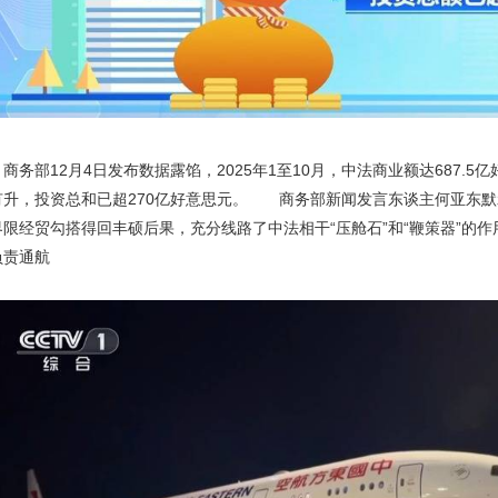
部12月4日发布数据露馅，2025年1至10月，中法商业额达687.5亿
有升，投资总和已超270亿好意思元。 商务部新闻发言东谈主何亚东
界限经贸勾搭得回丰硕后果，充分线路了中法相干“压舱石”和“鞭策器”的
负责通航