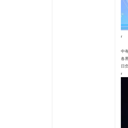
r
商务
中
各
日
r