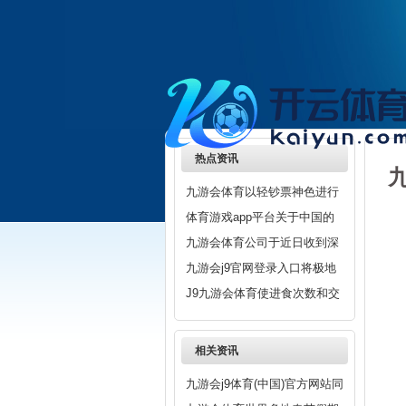
热点资讯
九游会体育以轻钞票神色进行
阛阓化运作-九游会体育 ag九
体育游戏app平台关于中国的
游会登录j9入口 j9九游会登录
国度安全意味着什么-九游会体
九游会体育公司于近日收到深
入口首页
育 ag九游会登录j9入口 j9九游
圳证监局下发的行政监管措施
九游会j9官网登录入口将极地
会登录入口首页
决定书-九游会体育 ag九游会
面普及手机的续航才调-九游会
J9九游会体育使进食次数和交
登录j9入口 j9九游会登录入口
体育 ag九游会登录j9入口 j9九
配频率皆领路下落了-九游会体
首页
游会登录入口首页
育 ag九游会登录j9入口 j9九游
会登录入口首页
相关资讯
九游会j9体育(中国)官方网站同
期促进社会各界对窘境儿童群