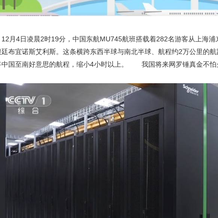
2月4日凌晨2时19分，中国东航MU745航班搭载着282名游客从上海
根廷布宜诺斯艾利斯。这条横跨东西半球与南北半球、航程约2万公里的航
将中国至南好意思的航程，缩小4小时以上。 我国将来网罗锤真金不怕