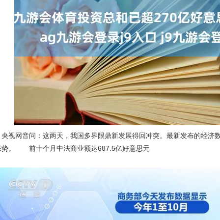
视网音问：这两天，我国多界限鼎新发展得回冲突。最新发布的经济数
态势。 前十个月中法商业额达687.5亿好意思元