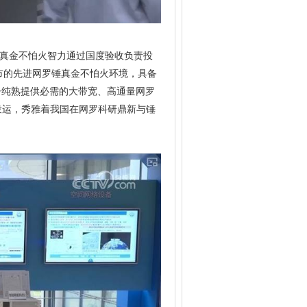
真金不怕火智力通过国度验收负责投
市的先进网罗锤真金不怕火环境，具备
子纯熟提供必需的大带宽、高通量网罗
投运，秀雅着我国在网罗科研鼎新与锤