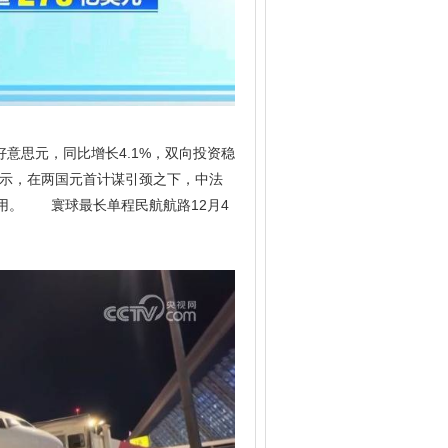
好意思元，同比增长4.1%，双向投资稳
默示，在两国元首计谋引颈之下，中法
作用。 寰球最长单程民航航路12月4