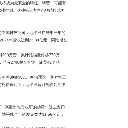
模式将成为最安全的聘任。畴昔，可能有
驾驶时刻。这种第三方生态联结模式将
的中国科技公司，地平线在当年三年的
24年营收达到23.84亿元，同比增长
290万套，累计托福量跨越770万
，已有27家整车企业（涵盖42个品
占有率冲突30%。换句话说，客岁每三
的托福拉动下，地平线智能驾驶处治决
窄，高慢出吃亏收窄的趋势。这主要归
地平线全年研发支拨达31.56亿元，