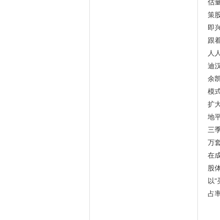
估
策股
即兴
跟
人
迪
余
模
扩
地
三
万
在
股
以
占