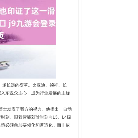
历一场长远的变革。比亚迪、祯祥、长
深入东说念主心，成为行业发展的主旋
凯博士发表了我方的视力。他指出，自动
时刻。跟着智能驾驶时刻向L3、L4级
决策必须愈加要领化和普适化，而非依