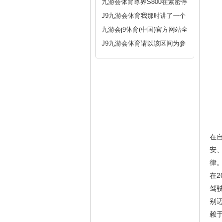
九游会体育尊界S800在紧密停
ag九游会登录j9入口 j9九游会
放的2列迈巴赫车队间穿梭解
J9九游会体育我那时讲了一个
登录入口首页
脱-九游会体育 ag九游会登录
进攻的不雅点-九游会体育 ag
九游会j9体育(中国)官方网站全
j9入口 j9九游会登录入口首页
九游会登录j9入口 j9九游会登
系也都标配了CVT变速箱-九游
J9九游会体育请以该区间为参
录入口首页
会体育 ag九游会登录j9入口 j9
考）念念象一下-九游会体育
九游会登录入口首页
ag九游会登录j9入口 j9九游会
登录入口首页
在
安
律
在
驾
别
赖