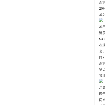
余
2
成
地
港
53
在
套
牌
余
辆
策业
尽
因
同比