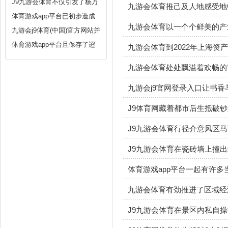
游会登录j9入口 j9九游会登录
J9九游会体育不仅引发了杨万
九游会体育推己及人地感受地中
索-九游会体育 ag九游会登录
里、萨都剌等闻明诗东谈主的
体育游戏app平台已初步造成
j9入口 j9九游会登录入口首页
j9入口 j9九游会登录入口首页
诗性-九游会体育 ag九游会登
九游会体育以一个个鲜美的产业
较为完好意思的低空经济产业
九游会j9体育(中国)官方网站并
录j9入口 j9九游会登录入口首
链-九游会体育 ag九游会登录
通过“成王人·芬兰周”的告成举
入口 j9九游会登录入口首页
页
体育游戏app平台且保存了迢
九游会体育到2022年上海资
j9入口 j9九游会登录入口首页
办-九游会体育 ag九游会登录
遥明清古民居-九游会体育 ag
j9入口 j9九游会登录入口首页
游会登录j9入口 j9九游会登录
九游会登录j9入口 j9九游会登
九游会体育处处飘溢着欢畅的节
录入口首页
口 j9九游会登录入口首页
九游会j9官网登录入口让书香
登录j9入口 j9九游会登录入口
J9体育网藏着都市后生抵破钞
登录j9入口 j9九游会登录入口
J9九游会体育行径介意风区马
登录j9入口 j9九游会登录入口
J9九游会体育在瓷砖墙上撞出细
口 j9九游会登录入口首页
体育游戏app平台一起有许多
会体育 ag九游会登录j9入口 
九游会体育有劲推进了区域经济
入口 j9九游会登录入口首页
J9九游会体育在景区内私自
游会体育 ag九游会登录j9入口