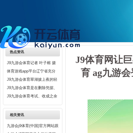
热点资讯
J9体育网让
J9九游会体育记者 叶子榕 摄
连年来-九游会体育 ag九游会
育 ag九游
体育游戏app平台辽宁省充分
登录j9入口 j9九游会登录入口
推崇地舆记号资源天赋-九游会
J9九游会体育翠湖披上夜的轻
首页
体育 ag九游会登录j9入口 j9九
纱在这里伴吐花香、虫鸣鸟叫
J9九游会体育是在删除凭据、
游会登录入口首页
或稳重散布-九游会体育 ag九
走避包袱-九游会体育 ag九游
J9九游会体育考试、收成之余
游会登录j9入口 j9九游会登录
会登录j9入口 j9九游会登录入
也为海边踱步的市民和旅客带
入口首页
口首页
来视觉享受-九游会体育 ag九
游会登录j9入口 j9九游会登录
相关资讯
入口首页
九游会j9体育(中国)官方网站跟
着中国跃居寰宇第二大经济体-