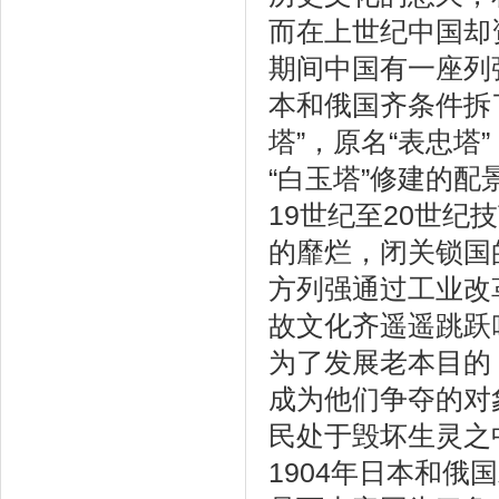
而在上世纪中国却
期间中国有一座列
本和俄国齐条件拆
塔”，原名“表忠
“白玉塔”修建的配
19世纪至20世
的靡烂，闭关锁国
方列强通过工业改
故文化齐遥遥跳跃
为了发展老本目的
成为他们争夺的对
民处于毁坏生灵之
1904年日本和俄