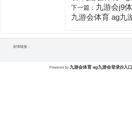
九游会j9
下一篇：
九游会体育 ag九
友情链接：
九游会体育 ag九游会登录j9入
Powered by