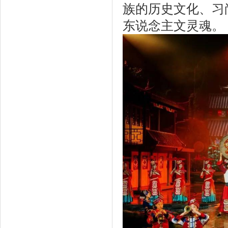
族的历史文化、习
东说念主文灵魂。