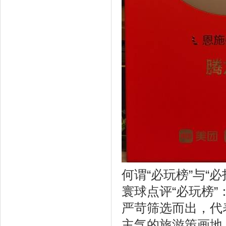
何谓“必玩榜”与“必
寰球点评“必玩榜
严苛筛选而出，代
主气的旅游策画地。