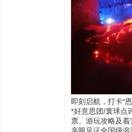
即刻启航，打卡“
*好意思团/寰球点
票、游玩攻略及着
亲眼见证全国级溶