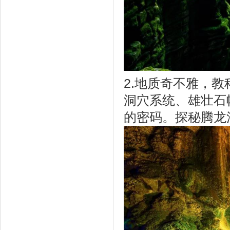
2.地质奇不雅，
洞穴系统、雄壮石
的密码。探秘腾龙