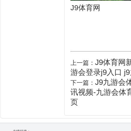
J9体育网
J9体育网
上一篇：
游会登录j9入口 
J9九游会
下一篇：
讯视频-九游会体育
页