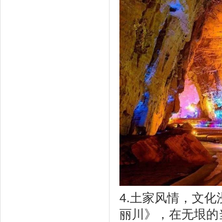
4.土家风情，文
丽川》，在无垠的