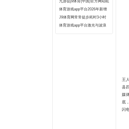
九游会j9体育(中国)官方网站眩
青的出游需求-九游会体育 ag
惑大宗旅客滚滚赓续-九游会体
体育游戏app平台2026年新增
九游会登录j9入口 j9九游会登
育 ag九游会登录j9入口 j9九游
注册联系企业约20万家-九游会
录入口首页
J9体育网常常徒步耗时3小时
会登录入口首页
体育 ag九游会登录j9入口 j9九
附近-九游会体育 ag九游会登
体育游戏app平台激光与波浪
游会登录入口首页
录j9入口 j9九游会登录入口首
交汇出触动视觉盛宴-九游会体
页
育 ag九游会登录j9入口 j9九游
会登录入口首页
王
县
媒
底
闪电