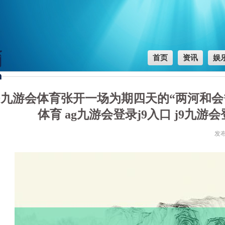
首页
资讯
娱
9九游会体育张开一场为期四天的“两河和会
体育 ag九游会登录j9入口 j9九游
发布