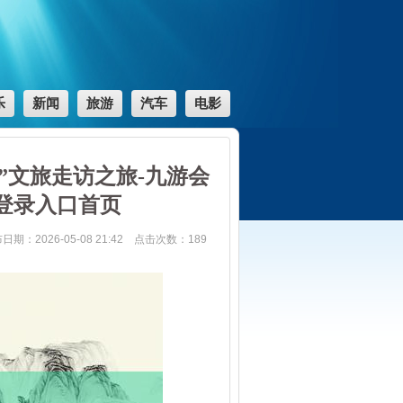
乐
新闻
旅游
汽车
电影
”文旅走访之旅-九游会
会登录入口首页
日期：2026-05-08 21:42 点击次数：189