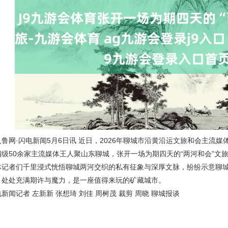
人鲁网·闪电新闻5月6日讯 近日，2026年聊城市沿黄沿运文旅和会主流
四级50余家主流媒体王人聚山东聊城，张开一场为期四天的“两河和会”文
体记者们千里浸式恍悟聊城两河交织的私有征象与深厚文脉，纷纷示意聊
，处处充满期许与魔力，是一座值得来玩的矿藏城市。
新闻记者 左新新 张想琦 刘佳 周树茂 裁剪 周晓 聊城报谈