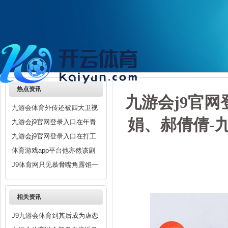
热点资讯
九游会j9官
九游会体育外传还被四大卫视
哄抢不知谈会花落谁家-九游会
娟、郝倩倩-九
九游会j9官网登录入口在年青
体育 ag九游会登录j9入口 j9九
演员中具有较高驰名度和影响
九游会j9官网登录入口在打工
游会登录入口首页
力的白敬亭-九游会体育 ag九
初期时结子了闺蜜李娟、郝倩
体育游戏app平台他亦然该剧
游会登录j9入口 j9九游会登录
倩-九游会体育 ag九游会登录
的创作家和现实制片东说念主-
入口首页
J9体育网只见慕骨嘴角露馅一
j9入口 j9九游会登录入口首页
九游会体育 ag九游会登录j9入
点调皮的浅笑-九游会体育 ag
口 j9九游会登录入口首页
九游会登录j9入口 j9九游会登
录入口首页
相关资讯
J9九游会体育到其后成为虐恋
题材的标杆东说念主物-九游会