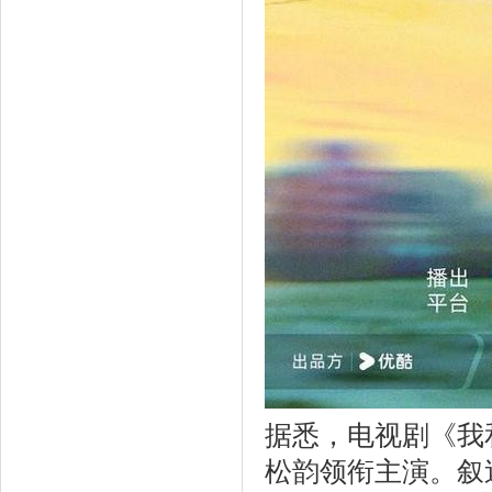
据悉，电视剧《我
松韵领衔主演。叙