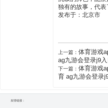
独有的故事，代表
发布于：北京市
体育游戏a
上一篇：
ag九游会登录j9
体育游戏a
下一篇：
育 ag九游会登录
友情链接：