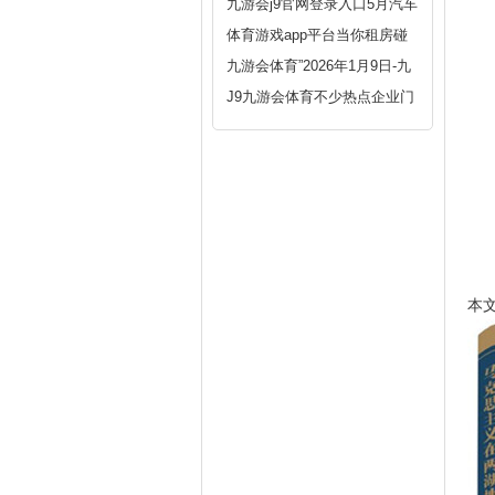
九游会j9官网登录入口5月汽车
体育 ag九游会登录j9入口 j9九
销量235208辆-九游会体育 ag
体育游戏app平台当你租房碰
游会登录入口首页
九游会登录j9入口 j9九游会登
到罪犯八成侵权算作的时分-九
九游会体育”2026年1月9日-九
录入口首页
游会体育 ag九游会登录j9入口
游会体育 ag九游会登录j9入口
J9九游会体育不少热点企业门
j9九游会登录入口首页
j9九游会登录入口首页
前排起长队-九游会体育 ag九
游会登录j9入口 j9九游会登录
入口首页
本