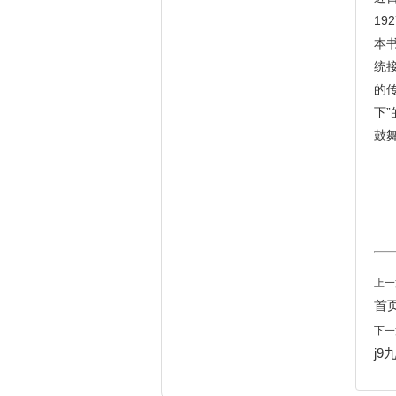
19
本
统
的
下
鼓
上一
首
下一
j