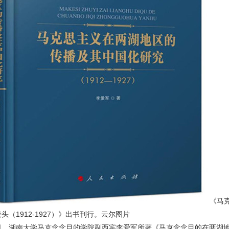
《马
头（1912-1927）》出书刊行。云尔图片
日，湖南大学马克念念目的学院副西宾李爱军所著《马克念念目的在两湖地区