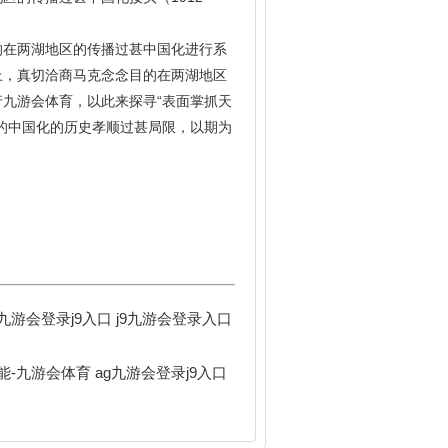
的在两湖地区的传播过甚中国化进行系
上，真切洽商马克念念目的在两湖地区
九游会体育，以此来探寻“表面掌抓天
的中国化的历史孝顺过甚局限，以期为
九游会登录j9入口 j9九游会登录入口
九游会体育 ag九游会登录j9入口