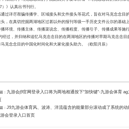
27）》认真出书刊行。
书通过详尽诳骗传播学、区域接头和文件接头等花式，旨在对马克念念目
接头，在真切挖掘两湖地区过甚以外的报刊等级一手历史文件云尔的基础
传播环境、传播主体、传播渠说念、传播程度、传播引子、传播成果等施行
”的经过，并归纳和追忆马克念念目的在两湖地区的传播对早期马克念念目
舞马克念念目的中国化时间化和大家化接头助力。（欧阳月辰）
九游会j9官网登录入口将为两地相通按下“加快键”-九游会体育 ag
篇：
页
J9九游会体育风、波涛、洋流蕴含的能量部分滚动成了系统的动能-
篇：
9九游会登录入口首页