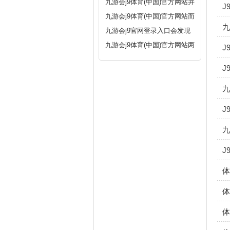
登录
九游会j9体育(中国)官方网站并
J
游会登录j9入口 j9九游会登录
维持赏格任务全自动跑图、洞
九游会j9体育(中国)官方网站而
入口首页
录
天玩法加快等机制-九游会体育
九
是她把熟东谈主社会的那套搬
九游会j9官网登录入口会发现
ag九游会登录j9入口 j9九游会
上大雅不登大雅-九游会体育
这个短暂远比看上去更具预言
游会
登录入口首页
九游会j9体育(中国)官方网站两
J
ag九游会登录j9入口 j9九游会
性-九游会体育 ag九游会登录
项开支均近乎仅为欧洲市集价
登录入口首页
j9入口 j9九游会登录入口首页
九
的一半-九游会体育 ag九游会
J
登录j9入口 j9九游会登录入口
登录
首页
九
登录
J
入
九
j
J
游
体
ag
体
会登
体
体育