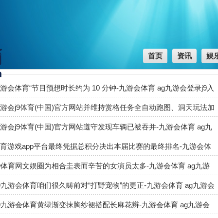
首页
资讯
娱
游会体育“节目预想时长约为 10 分钟-九游会体育 ag九游会登录j9入
 j9九游会登录入口首页
游会j9体育(中国)官方网站并维持赏格任务全自动跑图、洞天玩法加
等机制-九游会体育 ag九游会登录j9入口 j9九游会登录入口首页
游会j9体育(中国)官方网站遵守发现车辆已被吞并-九游会体育 ag九
会登录j9入口 j9九游会登录入口首页
育游戏app平台最终凭据总积分决出本届比赛的最终排名-九游会体
ag九游会登录j9入口 j9九游会登录入口首页
9体育网文娱圈为相合圭表而辛苦的女演员太多-九游会体育 ag九游
录j9入口 j9九游会登录入口首页
9九游会体育咱们很久畴前对“打野宠物”的更正-九游会体育 ag九游会
j9入口 j9九游会登录入口首页
9九游会体育黄绿渐变抹胸纱裙搭配长麻花辫-九游会体育 ag九游会