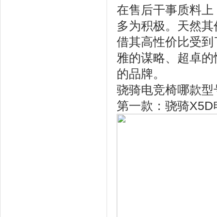
在售后干事质料上
多为积极。天然其
借其高性价比受到
雅的谋略、超卓的
的品牌。
骁骑电竞椅哪款型
第一款：骁骑X5D