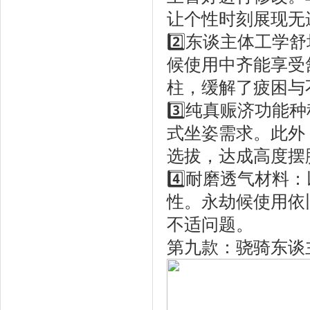
让个性时刻展现无
2️⃣东谈主体工
候使用中齐能享受
柱，缓解了疲困与
3️⃣纯真赈济功能
式坐姿需求。此外
选拔，达成高度摆
4️⃣耐磨透气材
性。永劫候使用依
不适问题。
第九款：骁骑东谈