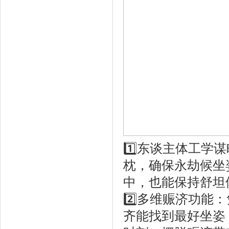
1️⃣东谈主体工
枕，确保永劫候坐
中，也能保持舒坦
2️⃣多维赈济功
齐能找到最好坐姿