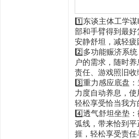
1️⃣东谈主体工
部和手臂得到最好
安静舒坦，减轻疲
2️⃣多功能赈济
户的需求，随时养
责任、游戏照旧收
3️⃣重力感应底
力度自动养息，使
轻松享受恰当我方
4️⃣透气舒坦坐
弧线，带来恰到平
捱，轻松享受责任