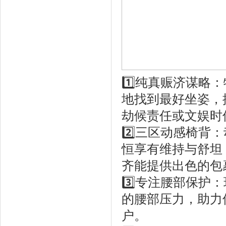
1️⃣纯真赈济谋
地找到最好坐姿，
劫候责任或文娱时
2️⃣三区动感椅
恒享有维持与舒坦
齐能提供出色的包
3️⃣专注腰部保
的腰部压力，助力
户。