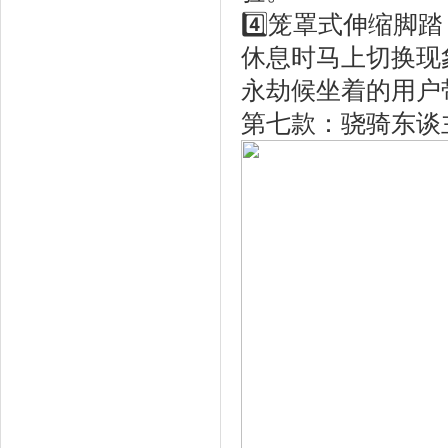
4️⃣笼罩式伸缩
休息时马上切换现
永劫候坐着的用户
第七款：骁骑东谈