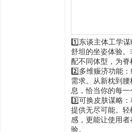
1️⃣东谈主体工
舒坦的坐姿体验。
配不同体型，为脊
2️⃣多维赈济功
需求。从新枕到腰
息，恰当你的每一
3️⃣可换皮肤谋
提供无尽可能。轻
感，更能让使用者
验。