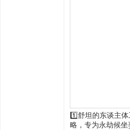
1️⃣舒坦的东谈
略，专为永劫候坐