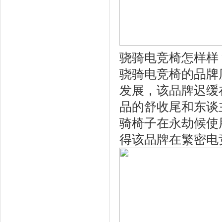
骁骑电竞椅怎样样
骁骑电竞椅的品牌
发展，该品牌迟缓
品的舒收尾和东谈
骑椅子在永劫候使
得该品牌在繁密电