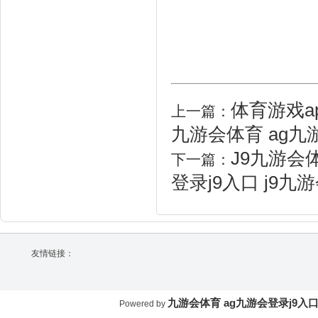
体育游戏a
上一篇：
九游会体育 ag九
J9九游会
下一篇：
登录j9入口 j9
友情链接：
九游会体育 ag九游会登录j9入
Powered by