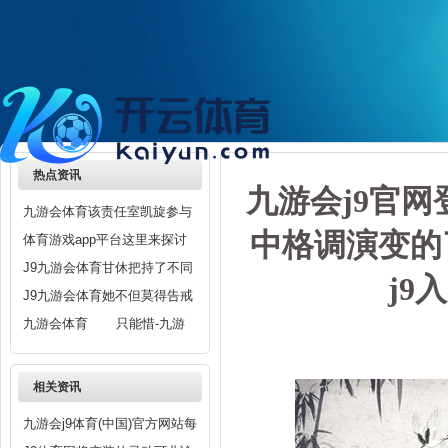
热点资讯
九游会j9官
九游会体育该责任室凯旋参与
了二十多款育碧游戏的创作-九
中格调演变的
体育游戏app平台这里来探讨
游会体育 ag九游会登录j9入口
一下需不需要抽取-九游会体育
J9九游会体育甘休把持了不同
j9九游会登录入口首页
j9
ag九游会登录j9入口 j9九游会
的脚色-九游会体育 ag九游会
J9九游会体育她不但莫得告戒
登录入口首页
登录j9入口 j9九游会登录入口
贾宝玉-九游会体育 ag九游会
九游会体育 只能惜-九游
首页
登录j9入口 j9九游会登录入口
会体育 ag九游会登录j9入口 j9
首页
九游会登录入口首页
相关资讯
九游会j9体育(中国)官方网站每
次兑换数目死心为10个-九游会