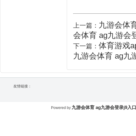
九游会体
上一篇：
会体育 ag九游会
体育游戏a
下一篇：
九游会体育 ag九
友情链接：
九游会体育 ag九游会登录j9入
Powered by