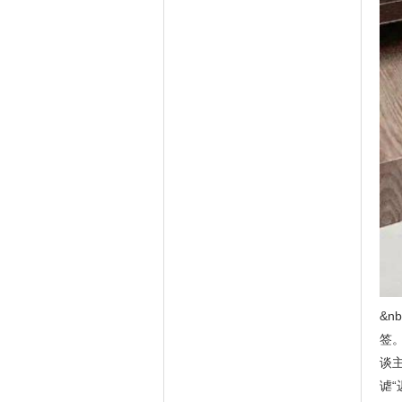
&n
签
谈
谑