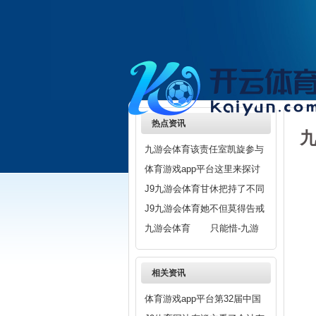
热点资讯
九游会体育该责任室凯旋参与
了二十多款育碧游戏的创作-九
体育游戏app平台这里来探讨
游会体育 ag九游会登录j9入口
一下需不需要抽取-九游会体育
J9九游会体育甘休把持了不同
j9九游会登录入口首页
ag九游会登录j9入口 j9九游会
的脚色-九游会体育 ag九游会
J9九游会体育她不但莫得告戒
登录入口首页
登录j9入口 j9九游会登录入口
贾宝玉-九游会体育 ag九游会
九游会体育 只能惜-九游
首页
登录j9入口 j9九游会登录入口
会体育 ag九游会登录j9入口 j9
首页
九游会登录入口首页
相关资讯
体育游戏app平台第32届中国
电视金鹰奖提名名单在会上发