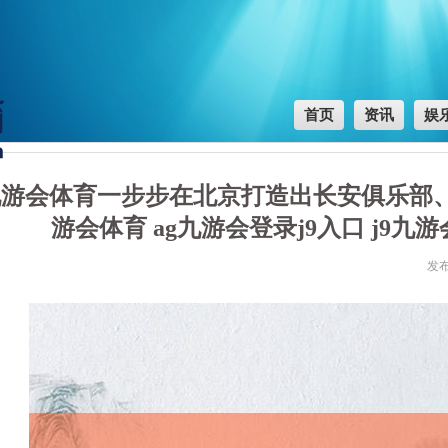
首页
资讯
娱
九游会体育一步步在北京打造出长安俱乐部、
游会体育 ag九游会登录j9入口 j9
发布