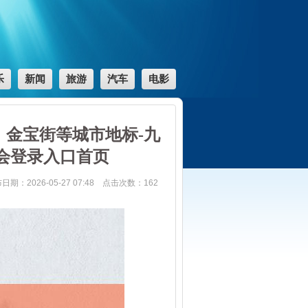
乐
新闻
旅游
汽车
电影
金宝街等城市地标-九
九游会登录入口首页
日期：2026-05-27 07:48 点击次数：162