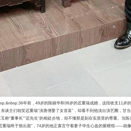
bsp;&nbsp;36年前，49岁的陈丽华和38岁的迟重瑞成婚，这段收支1
。东谈主们朝笑迟重瑞“演唐僧娶了女首富”，却看不到他淡出演艺圈，甘
主互称“董事长”“迟先生”的相处步地，却不懂那是刻在实质里的尊重。当陈
“迟重瑞终于熬出面”，74岁的他正寡言守着妻子毕生心血的紫檀馆——就