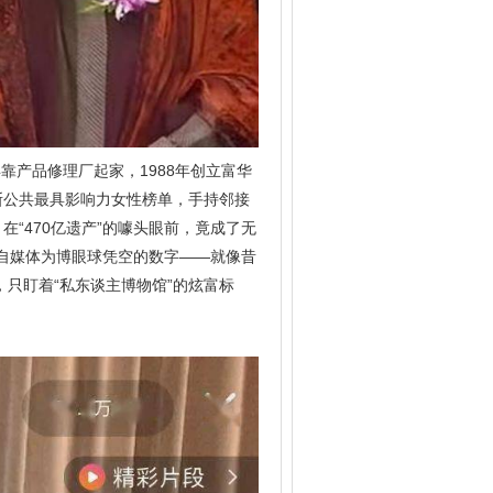
7年靠产品修理厂起家，1988年创立富华
斯公共最具影响力女性榜单，手持邻接
“470亿遗产”的噱头眼前，竟成了无
是自媒体为博眼球凭空的数字——就像昔
，只盯着“私东谈主博物馆”的炫富标