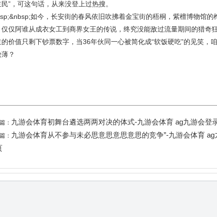
主民”，可这句话，从来没登上过热搜。
nbsp;&nbsp;如今，长安街的春风依旧吹拂着金宝街的梧桐，紫檀博物
。仅仅阿谁从成衣女工到商界女王的传说，终究没能敌过流量期间的猎奇
主的价值只剩下钞票数字，当36年伙同一心被简化成“软饭硬吃”的见笑，
微薄？
九游会体育初舞台遴选两两对决的体式-九游会体育 ag九游会登录j
篇：
九游会体育从不参与未必思意思意思意思的竞争”-九游会体育 ag九
篇：
页