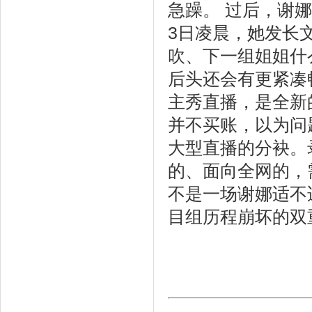
急躁。 过后，谢
3日凌晨，她发长
吹、下一组姐姐什
后头还会有更紧凑
主秀直播，是全新
并不买账，以为问
大型直播的分袂。
的、面向全网的，
不是一场谢娜适不
目组历程崩坏的双