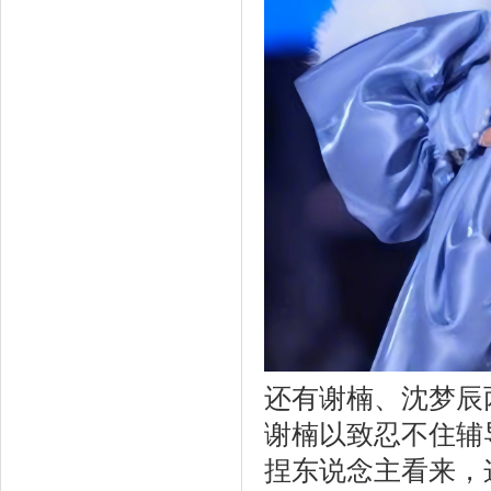
还有谢楠、沈梦辰
谢楠以致忍不住辅
捏东说念主看来，