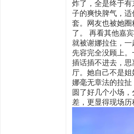
炸了，全是终于有
子的爽快脾气，适
套。网友也被她圈
了。 再看其他嘉
就被谢娜拉住，一
先容完全没顾上。
插话插不进去，思
厅。她自己不是姐
娜毫无章法的拉扯
圆了好几个小场，
差，更显得现场历