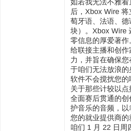
如若我无法不雅看
后，Xbox Wi
萄牙语、法语、德
块）。Xbox W
零信息的厚爱著作
给联接主播和创作家
力，并旨在确保您
于咱们无法放浪的
软件不会搅扰您的
关于那些计较以点播视频 
全面赛后贯通的创
护音乐的音频，以
您的就业提供商的
咱们 1 月 22 日周四