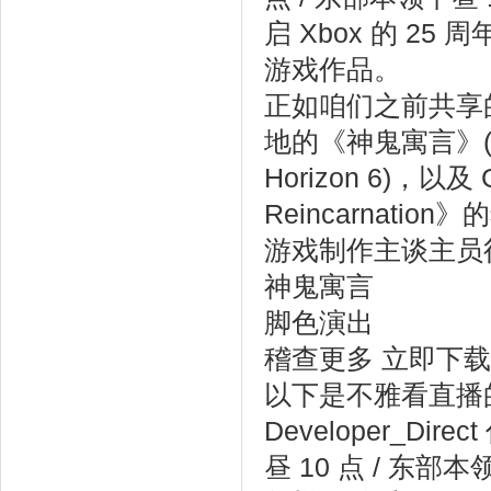
启 Xbox 的 
游戏作品。
正如咱们之前共享的，
地的《神鬼寓言》(Fa
Horizon 6)，以及 
Reincarnat
游戏制作主谈主员
神鬼寓言
脚色演出
稽查更多 立即下载
以下是不雅看直播
Developer_Di
昼 10 点 / 东部本