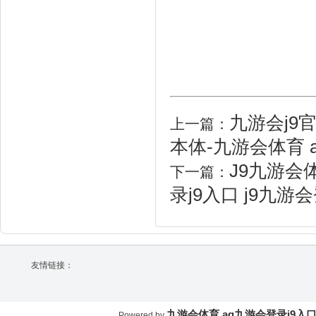
九游会j9官
上一篇：
本体-九游会体育 
J9九游会
下一篇：
录j9入口 j9九
友情链接：
九游会体育 ag九游会登录j9入
Powered by