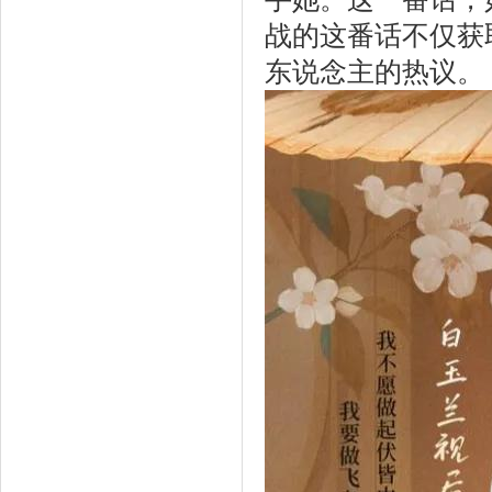
战的这番话不仅获
东说念主的热议。