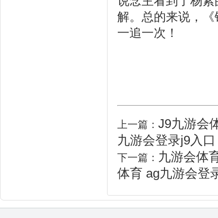
说念主看到了杨紫
解。总的来说，《
一追一次！
J9九游会
上一篇：
九游会登录j9入口
九游会体
下一篇：
体育 ag九游会登