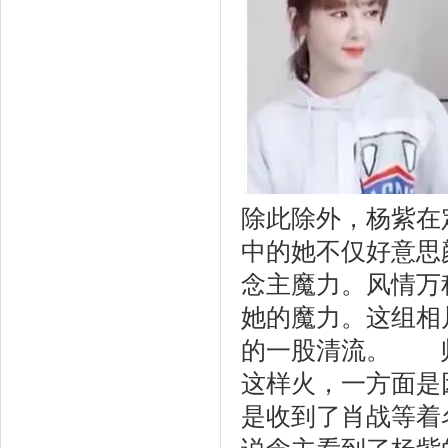
除此除外，杨紫在
中的她不仅好意思
念主魔力。风情万
她的魔力。这组相
的一股清流。 
这样火，一方面是
是收到了肖战等着