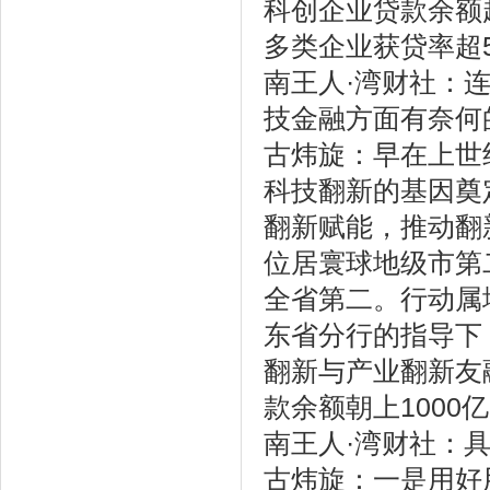
科创企业贷款余额
多类企业获贷率超5
南王人·湾财社：
技金融方面有奈何
古炜旋：早在上世
科技翻新的基因奠
翻新赋能，推动翻
位居寰球地级市第
全省第二。行动属
东省分行的指导下
翻新与产业翻新友
款余额朝上1000
南王人·湾财社：
古炜旋：一是用好