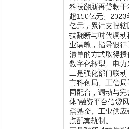
科技翻新再贷款于
超150亿元。20
亿元，累计支捏辖区
技翻新与时代调动
业请教，指导银行
清单的方式取得授
数字化转型、电力
二是强化部门联动
市科创局、工信局
同配合，调动与完
体”融资平台信贷
偿基金、工业供应
点配套轨制。