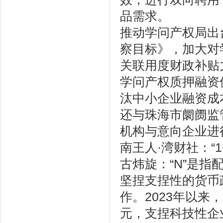
品需求。
推动学问产权局出
察目标》，加大对
关联用度财政补贴
学问产权质押融资
汰中小企业融资成
还与珠海市阛阓监
机构与意向企业进
南王人·湾财社：“1
古炜旋：“N”是
坚捏支捏性的货币
作。2023年以来
元，支捏科技性企