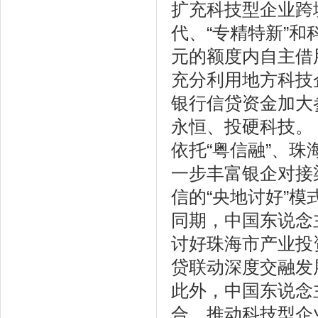
扩充科技型企业跨
代、“专精特新”和
元的额度内自主借
充分利用地方科技
银行信贷资金加大
永恒、投硬科技。
依托“粤信融”、珠
一步丰富银企对接
信的“央地讨好”
同期，中国东说念
讨好珠海市产业投
贷联动深度交融发
此外，中国东说念
合，推动科技型企