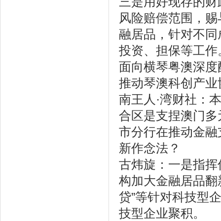
三是用好现存的财
风险赔偿范围，赐
融居品，针对不同
投资、担保等工作
面向横琴粤澳深度
推动琴澳科创产业
南王人·湾财社：
合区是支捏澳门多
市分行在推动金融
新作念法？
古炜旋：一是指挥
构加大金融居品翻新
贷”等针对科技型
技型企业聚积。