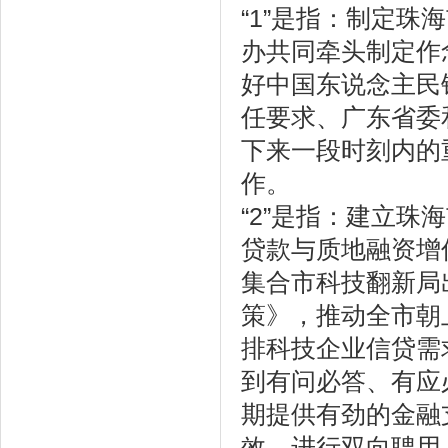
“1”是指：制定
办共同牵头制定作
好中国东说念主民
任要求、广东省委
下来一段时刻内的
作。
“2”是指：建立
贷款与质地融资增
集合市科技翻新局
策》，推动全市朝
排科技企业信贷需
到有问必答、有应
期提供有劲的金融
效，进行双向聘用