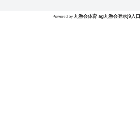
九游会体育 ag九游会登录j9入
Powered by