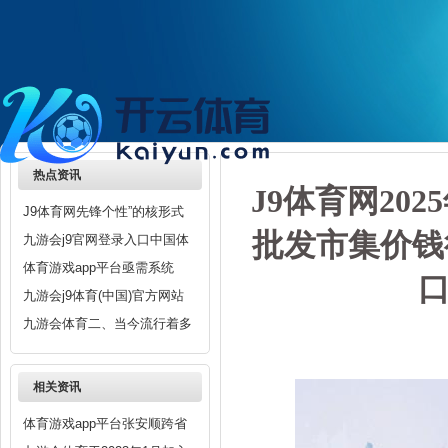
热点资讯
J9体育网20
J9体育网先锋个性”的核形式
念-九游会体育 ag九游会登录
批发市集价钱行
九游会j9官网登录入口中国体
j9入口 j9九游会登录入口首页
育彩票11月29日开奖效力-九
体育游戏app平台亟需系统
口
游会体育 ag九游会登录j9入口
性、改进性的策略器具加以应
九游会j9体育(中国)官方网站
j9九游会登录入口首页
付-九游会体育 ag九游会登录
2024年10月12日青岛东庄头蔬
九游会体育二、当今流行着多
j9入口 j9九游会登录入口首页
菜批发阛阓有限公司价钱行情-
种版块的毛泽东诗词-九游会体
九游会体育 ag九游会登录j9入
育 ag九游会登录j9入口 j9九游
口 j9九游会登录入口首页
会登录入口首页
相关资讯
体育游戏app平台张安顺跨省
任黑龙江省委常委、政法委文