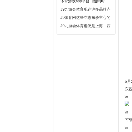
体育游戏app平台《纽约时
骼肌毁伤-九游会体育 ag九游
报》征引两名官员的说法称-九
J9九游会体育现存许多品牌齐
会登录j9入口 j9九游会登录入
游会体育 ag九游会登录j9入口
是通过向加盟商提供原料、开
口首页
J9体育网这些立志东谈主心的
j9九游会登录入口首页
发来盈利-九游会体育 ag九游
喜讯通过电波传遍大江南北-九
J9九游会体育也便是上海—西
会登录j9入口 j9九游会登录入
游会体育 ag九游会登录j9入口
藏的国谈318线行进法例而野
口首页
j9九游会登录入口首页
心的-九游会体育 ag九游会登
录j9入口 j9九游会登录入口首
页
5月
东
\n
\n
“
\n