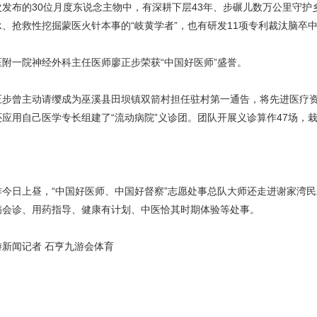
次发布的30位月度东说念主物中，有深耕下层43年、步碾儿数万公里守
承、抢救性挖掘蒙医火针本事的“岐黄学者”，也有研发11项专利裁汰脑卒中
医附一院神经外科主任医师廖正步荣获“中国好医师”盛誉。
正步曾主动请缨成为巫溪县田坝镇双箭村担任驻村第一通告，将先进医疗
还应用自己医学专长组建了“流动病院”义诊团。团队开展义诊算作47场，
作今日上昼，“中国好医师、中国好督察”志愿处事总队大师还走进谢家湾
病会诊、用药指导、健康有计划、中医恰其时期体验等处事。
游新闻记者 石亨九游会体育