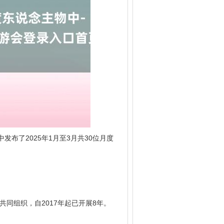
发布了2025年1月至3月共30位月度
同组织，自2017年起已开展8年。