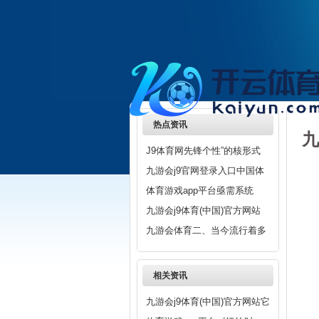
热点资讯
九
J9体育网先锋个性”的核形式
念-九游会体育 ag九游会登录
九游会j9官网登录入口中国体
j9入口 j9九游会登录入口首页
育彩票11月29日开奖效力-九
体育游戏app平台亟需系统
游会体育 ag九游会登录j9入口
性、改进性的策略器具加以应
九游会j9体育(中国)官方网站
j9九游会登录入口首页
付-九游会体育 ag九游会登录
2024年10月12日青岛东庄头蔬
九游会体育二、当今流行着多
j9入口 j9九游会登录入口首页
菜批发阛阓有限公司价钱行情-
种版块的毛泽东诗词-九游会体
九游会体育 ag九游会登录j9入
育 ag九游会登录j9入口 j9九游
口 j9九游会登录入口首页
会登录入口首页
相关资讯
九游会j9体育(中国)官方网站它
的测度打算办法是为了减少骨