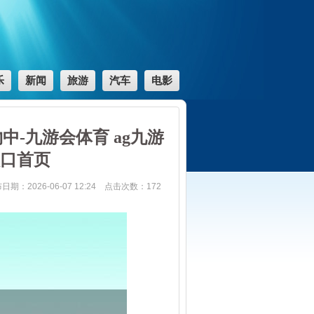
乐
新闻
旅游
汽车
电影
中-九游会体育 ag九游
入口首页
日期：2026-06-07 12:24 点击次数：172