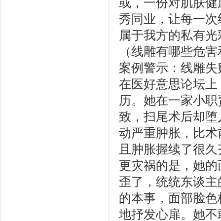
或，一份对肌肤健康
秀同业，让每一次
属于我方的私有光
（线雕有哪些危害
案例警示：线雕失
在医好意思论坛上
历。她在一家小职
致，扫尾术后却堕
动严重肿胀，比术
且肿胀握续了很久
更灾祸的是，她的
歪了，统统东谈主
的本事，面部脸色
地抒发心扉。她不