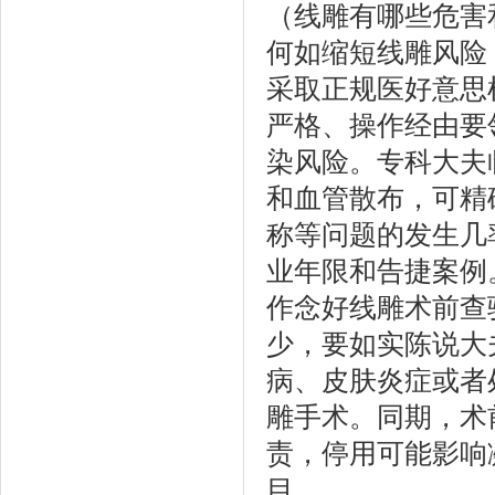
（线雕有哪些危害
何如缩短线雕风险
采取正规医好意思
严格、操作经由要
染风险。专科大夫
和血管散布，可精
称等问题的发生几
业年限和告捷案例
作念好线雕术前查
少，要如实陈说大
病、皮肤炎症或者
雕手术。同期，术
责，停用可能影响
目。