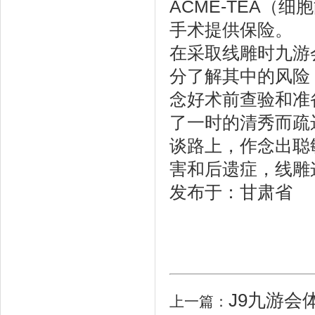
ACME-TEA（
手术提供保险。
在采取线雕时九游
分了解其中的风险
念好术前查验和准
了一时的清秀而疏
谈路上，作念出聪
害和后遗症，线雕
发布于：甘肃省
J9九游会
上一篇：