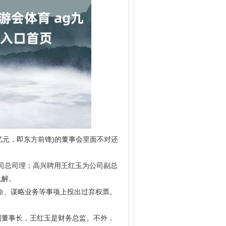
.37亿元，即东方前锋)的董事会里面不对还
司总司理；高兴聘用王红玉为公司副总
见解。
命、谋略业务等事项上投出过弃权票。
董事长，王红玉是财务总监。不外，