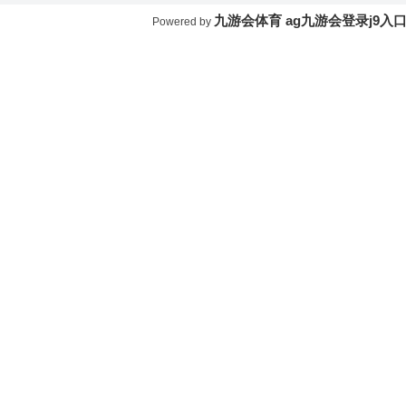
九游会体育 ag九游会登录j9入
Powered by