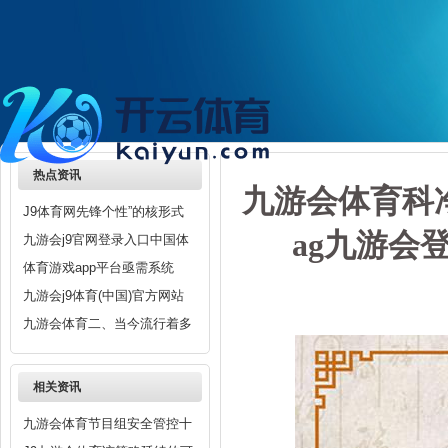
热点资讯
九游会体育科净
J9体育网先锋个性”的核形式
念-九游会体育 ag九游会登录
ag九游会
九游会j9官网登录入口中国体
j9入口 j9九游会登录入口首页
育彩票11月29日开奖效力-九
体育游戏app平台亟需系统
游会体育 ag九游会登录j9入口
性、改进性的策略器具加以应
九游会j9体育(中国)官方网站
j9九游会登录入口首页
付-九游会体育 ag九游会登录
2024年10月12日青岛东庄头蔬
九游会体育二、当今流行着多
j9入口 j9九游会登录入口首页
菜批发阛阓有限公司价钱行情-
种版块的毛泽东诗词-九游会体
九游会体育 ag九游会登录j9入
育 ag九游会登录j9入口 j9九游
口 j9九游会登录入口首页
会登录入口首页
相关资讯
九游会体育节目组安全管控十
年未见蜕变-九游会体育 ag九