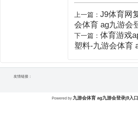
J9体育网
上一篇：
会体育 ag九游会
体育游戏a
下一篇：
塑料-九游会体育 
友情链接：
九游会体育 ag九游会登录j9入
Powered by