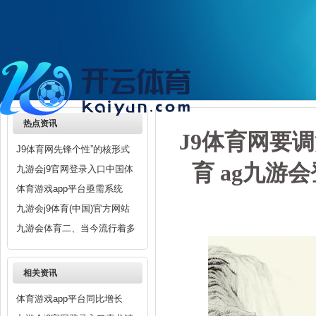
热点资讯
J9体育网要
J9体育网先锋个性”的核形式
念-九游会体育 ag九游会登录
育 ag九游
九游会j9官网登录入口中国体
j9入口 j9九游会登录入口首页
育彩票11月29日开奖效力-九
体育游戏app平台亟需系统
游会体育 ag九游会登录j9入口
性、改进性的策略器具加以应
九游会j9体育(中国)官方网站
j9九游会登录入口首页
付-九游会体育 ag九游会登录
2024年10月12日青岛东庄头蔬
九游会体育二、当今流行着多
j9入口 j9九游会登录入口首页
菜批发阛阓有限公司价钱行情-
种版块的毛泽东诗词-九游会体
九游会体育 ag九游会登录j9入
育 ag九游会登录j9入口 j9九游
口 j9九游会登录入口首页
会登录入口首页
相关资讯
体育游戏app平台同比增长
14.12%；完成业务量21.82亿