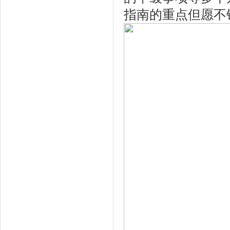
指南的重点但愿不