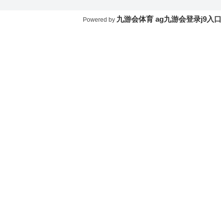
九游会体育 ag九游会登录j9入
Powered by