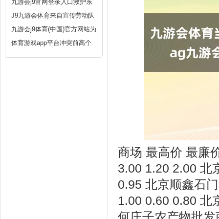
九游会j9官网登录入口救护东
会体育 ag九游会登录j9入口 j9
说念主员抵达时已显著赔本-九
J9九游会体育来自宣传劳动队
九游会登录入口首页
游会体育 ag九游会登录j9入口
的学目生为多个小组-九游会体
九游会j9体育(中国)官方网站为
j9九游会登录入口首页
育 ag九游会登录j9入口 j9九游
读者提供有价值的投资提出或
体育游戏app平台冲突前高个
会登录入口首页
风险领导-九游会体育 ag九游
股数占相比高-九游会体育 ag
会登录j9入口 j9九游会登录入
九游会登录j9入口 j9九游会登
口首页
录入口首页
商场 最高价 最廉价 巨额价 北京京丰岳各庄农副产物批发商场 3.00 1.20 2.00 北京新发地农副产物批发商场信息中心 1.10 0.80 0.95 北京顺鑫石门海外农产物批发商场集团有限公司北京分公司 1.00 0.60 0.80 北京向阳区大洋路概述商场 2.00 1.20 1.40 天津何庄子农产物批发商场 1.60 1.40 1.40 天津武清大沙河批发商场 1.40 1.00 1.20 天津市金钟河蔬菜生意中心 1.40 1.00 1.20 天津市红旗农贸概述批发商场有限公司 1.60 1.20 1.40 石家庄海外农产物批发往来中心 0.90 0.80 0.85 河北秦皇岛昌黎农副产物批发商场 1.60 1.20 1.40 邯郸市(馆陶)金凤禽蛋农贸批发商场 0.50 0.50 0.50 邯郸斥地区滏东当代农业处罚有限公司 0.80 0.60 0.70 河北省怀来县京西果菜批发商场有限株连公司 -- 1.40 1.40 山西省太原市河西农产物有限公司 1.60 1.20 1.40 山西太原丈子头农产物物流园（原城东利民） 1.70 1.00 1.40 山西省大同市振华蔬菜批发商场有限株连公司 -- -- 1.20 阳泉农产物批发商场有限公司 -- -- 1.00 山西省长治市紫坊农产物概述往来商场有限公司 2.40 2.00 2.20 山西省晋城市绿欣农产物生意有限公司 2.00 1.80 1.90 晋城市绿盛农工商实业有限公司农副产物批发商场 1.00 1.00 1.00 山西省朔州大运果菜批发商场有限公司 2.00 1.80 1.90 山西新绛县蔬菜批发商场 1.0