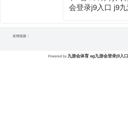
会登录j9入口 j
友情链接：
九游会体育 ag九游会登录j9入
Powered by