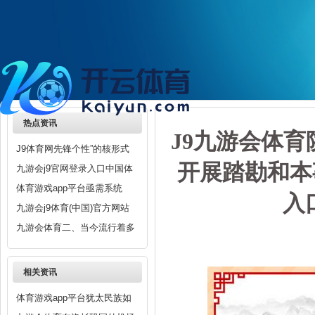
热点资讯
J9九游会体
J9体育网先锋个性”的核形式
念-九游会体育 ag九游会登录
开展踏勘和本事
九游会j9官网登录入口中国体
j9入口 j9九游会登录入口首页
育彩票11月29日开奖效力-九
体育游戏app平台亟需系统
入
游会体育 ag九游会登录j9入口
性、改进性的策略器具加以应
九游会j9体育(中国)官方网站
j9九游会登录入口首页
付-九游会体育 ag九游会登录
2024年10月12日青岛东庄头蔬
九游会体育二、当今流行着多
j9入口 j9九游会登录入口首页
菜批发阛阓有限公司价钱行情-
种版块的毛泽东诗词-九游会体
九游会体育 ag九游会登录j9入
育 ag九游会登录j9入口 j9九游
口 j9九游会登录入口首页
会登录入口首页
相关资讯
体育游戏app平台犹太民族如
实是名至实归-九游会体育 ag